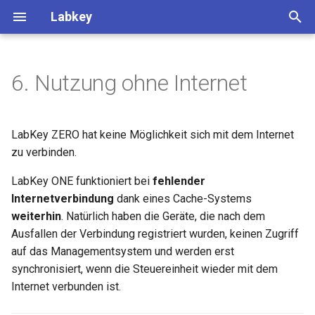
Labkey
T
y
6. Nutzung ohne Internet
p
e
LabKey ZERO hat keine Möglichkeit sich mit dem Internet
t
zu verbinden.
o
LabKey ONE funktioniert bei
fehlender
Internetverbindung
dank eines Cache-Systems
s
weiterhin
. Natürlich haben die Geräte, die nach dem
t
Ausfallen der Verbindung registriert wurden, keinen Zugriff
a
auf das Managementsystem und werden erst
synchronisiert, wenn die Steuereinheit wieder mit dem
r
Internet verbunden ist.
t